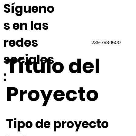
Sígueno
s en las
redes
239-788-1600
sociales
Título del
:
Proyecto
Tipo de proyecto