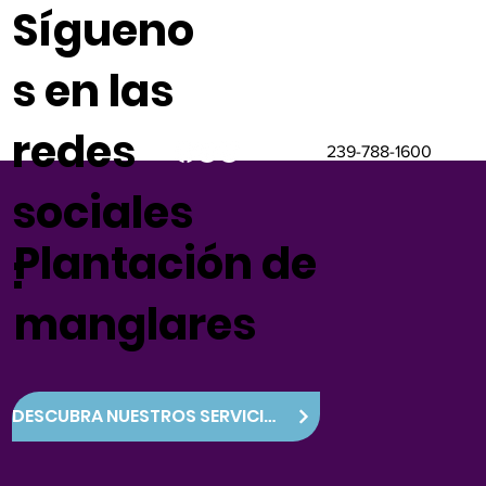
Sígueno
s en las
redes
239-788-1600
sociales
Plantación de
:
manglares
DESCUBRA NUESTROS SERVICIOS