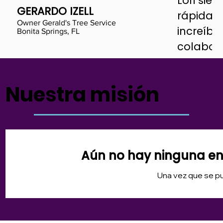
Lori sie
GERARDO IZELL
rápidam
Owner Gerald's Tree Service
increíbl
Bonita Springs, FL
colabora
Debora
Nuestra misión
Moore
Boca Grande
Florida, EE.U
Aún no hay ninguna en
Una vez que se pu