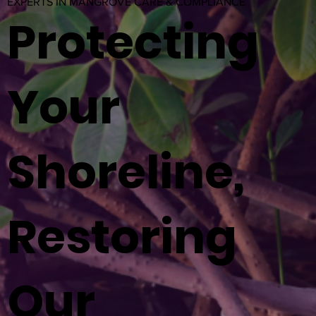
EXPERTS IN MANGROVE CARE & COMPLIANCE
Protecting
Your
Shoreline,
Restoring
Our