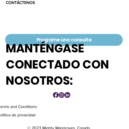
CONTÁCTENOS
BLOG
Programe una consulta
MANTÉNGASE
CONECTADO CON
NOSOTROS:
Terms and Conditions
olítica de privacidad
© 2023 Mighty Mangroves, Creado