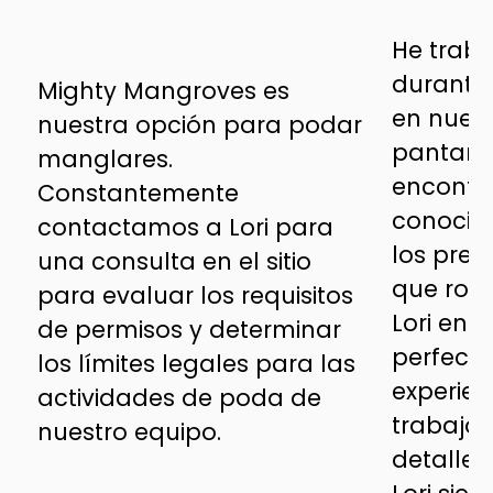
He traba
durante
Mighty Mangroves es
en nues
nuestra opción para podar
pantano
manglares.
encontra
Constantemente
conocim
contactamos a Lori para
los pre
una consulta en el sitio
que rod
para evaluar los requisitos
Lori enc
de permisos y determinar
perfect
los límites legales para las
experien
actividades de poda de
trabajo 
nuestro equipo.
detalle 