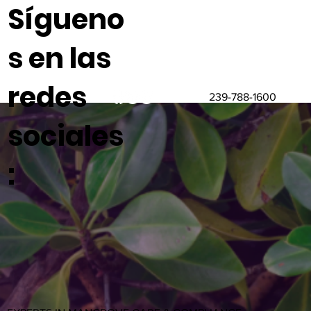
Sígueno
s en las
redes
239-788-1600
sociales
: